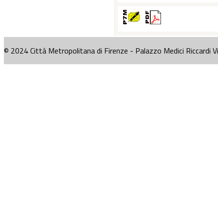
© 2024 Città Metropolitana di Firenze - Palazzo Medici Riccardi V