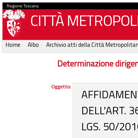
Regione Toscana
CITTÀ METROPOLI
Home
Albo
Archivio atti della Città Metropolita
Determinazione dirige
Oggetto:
AFFIDAMENT
DELL'ART. 3
LGS. 50/2016