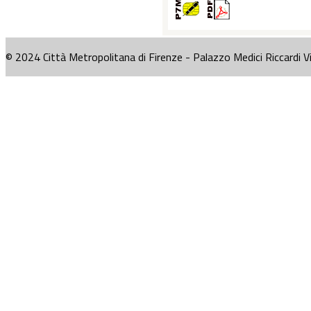
© 2024 Città Metropolitana di Firenze - Palazzo Medici Riccardi V