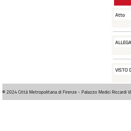
Atto
ALLEG
VISTO 
© 2024 Città Metropolitana di Firenze - Palazzo Medici Riccardi V