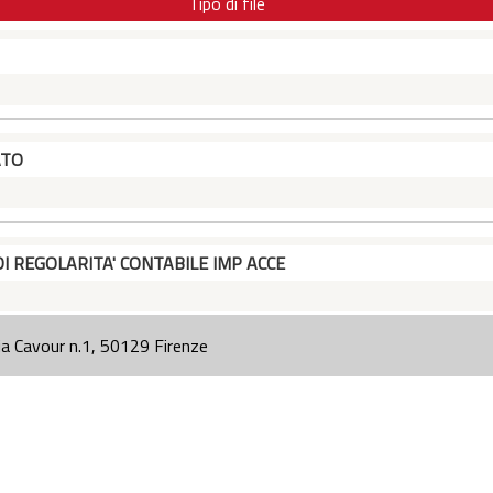
Tipo di file
ATO
DI REGOLARITA' CONTABILE IMP ACCE
ia Cavour n.1, 50129 Firenze