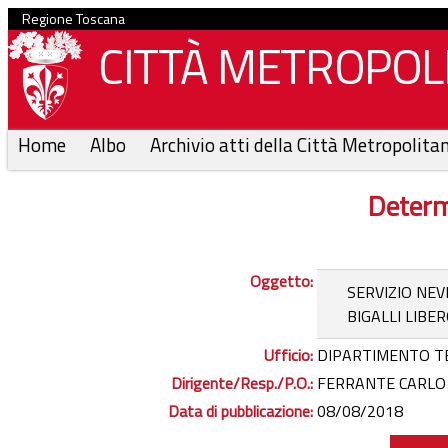
Regione Toscana
CITTÀ METROPOLI
Home
Albo
Archivio atti della Città Metropolita
Determ
Oggetto:
SERVIZIO NEV
BIGALLI LIBE
Ufficio:
DIPARTIMENTO T
Dirigente/Resp./P.O.:
FERRANTE CARLO -
Data di pubblicazione:
08/08/2018