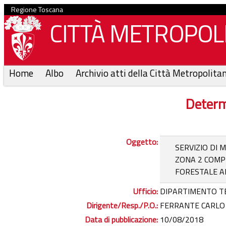
Regione Toscana
CITTÀ METROPOLI
Home
Albo
Archivio atti della Città Metropolita
Determ
Oggetto:
SERVIZIO DI 
ZONA 2 COMP
FORESTALE AL
Ufficio:
DIPARTIMENTO T
Dirigente/Resp./P.O.:
FERRANTE CARLO -
Data di pubblicazione:
10/08/2018