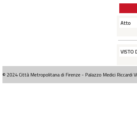
Atto
VISTO 
© 2024 Città Metropolitana di Firenze - Palazzo Medici Riccardi V