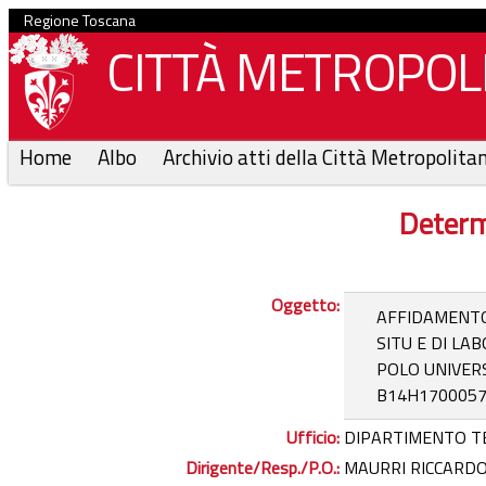
Regione Toscana
CITTÀ METROPOLI
Home
Albo
Archivio atti della Città Metropolita
Determ
Oggetto:
AFFIDAMENTO
SITU E DI LA
POLO UNIVERS
B14H1700057
Ufficio:
DIPARTIMENTO T
Dirigente/Resp./P.O.:
MAURRI RICCARDO