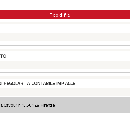
Tipo di file
ATO
DI REGOLARITA' CONTABILE IMP ACCE
ia Cavour n.1, 50129 Firenze