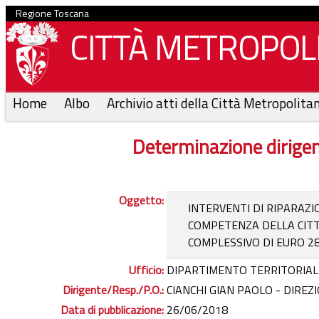
Regione Toscana
CITTÀ METROPOLI
Home
Albo
Archivio atti della Città Metropolita
Determinazione dirige
Oggetto:
INTERVENTI DI RIPARAZI
COMPETENZA DELLA CITTA
COMPLESSIVO DI EURO 28.
Ufficio:
DIPARTIMENTO TERRITORIAL
Dirigente/Resp./P.O.:
CIANCHI GIAN PAOLO - DIREZI
Data di pubblicazione:
26/06/2018