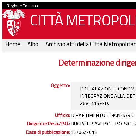
Regione Toscana
CITTÀ METROPOLI
Home
Albo
Archivio atti della Città Metropolita
Determinazione dirige
Oggetto:
DICHIARAZIONE ECONOMI
INTEGRAZIONE ALLA DETE
Z682115FFD.
Ufficio:
DIPARTIMENTO FINANZIARIO
Dirigente/Resp./P.O.:
BUGIALLI SAVERIO - P.O. SIC
Data di pubblicazione:
13/06/2018