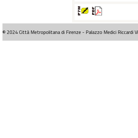
© 2024 Città Metropolitana di Firenze - Palazzo Medici Riccardi V