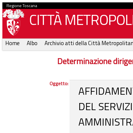
Regione Toscana
CITTÀ METROPOLI
Home
Albo
Archivio atti della Città Metropolita
Determinazione dirige
Oggetto:
AFFIDAMENT
DEL SERVIZ
AMMINISTR