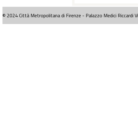
© 2024 Città Metropolitana di Firenze - Palazzo Medici Riccardi V