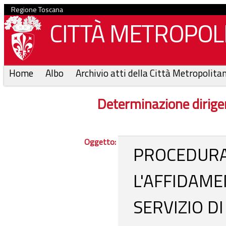
Regione Toscana
CITTÀ METROPOLI
Home
Albo
Archivio atti della Città Metropolita
Determinazione dirige
Oggetto:
PROCEDURA
L'AFFIDAME
SERVIZIO D