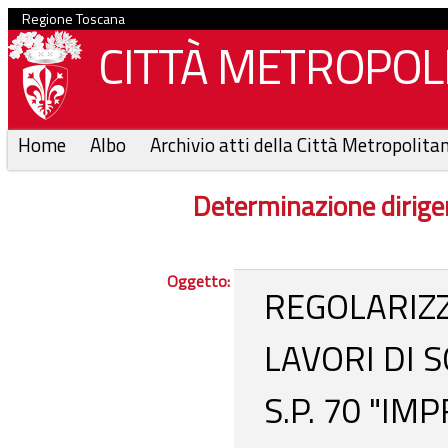
Regione Toscana
CITTÀ METROPOLI
Home
Albo
Archivio atti della Città Metropolita
Determinazione dirige
Oggetto:
REGOLARIZ
LAVORI DI
S.P. 70 "I