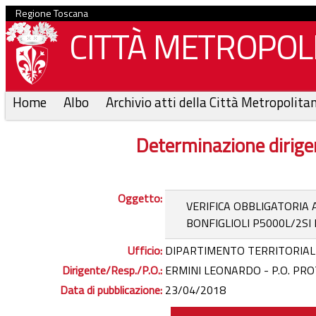
Regione Toscana
CITTÀ METROPOLI
Home
Albo
Archivio atti della Città Metropolita
Determinazione dirige
Oggetto:
VERIFICA OBBLIGATORIA
BONFIGLIOLI P5000L/2
Ufficio:
DIPARTIMENTO TERRITORIAL
Dirigente/Resp./P.O.:
ERMINI LEONARDO - P.O. PRO
Data di pubblicazione:
23/04/2018