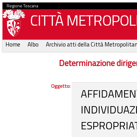
Regione Toscana
CITTÀ METROPOLI
Home
Albo
Archivio atti della Città Metropolita
Determinazione dirige
Oggetto:
AFFIDAMENT
INDIVIDUAZ
ESPROPRIAT