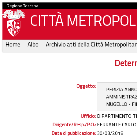
Regione Toscana
CITTÀ METROPOLI
Home
Albo
Archivio atti della Città Metropolita
Determ
Oggetto:
PERIZIA ANNO
AMMINISTRAZI
MUGELLO - FI
Ufficio:
DIPARTIMENTO T
Dirigente/Resp./P.O.:
FERRANTE CARLO -
Data di pubblicazione:
30/03/2018