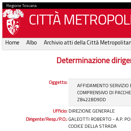
Regione Toscana
CITTÀ METROPOLI
Home
Albo
Archivio atti della Città Metropolita
Determinazione dirige
Oggetto:
AFFIDAMENTO SERVIZIO
COMPRENSIVO DI PACCHE
ZB422BD9DD
Ufficio:
DIREZIONE GENERALE
Dirigente/Resp./P.O.:
GALEOTTI ROBERTO - A.P. P
CODICE DELLA STRADA