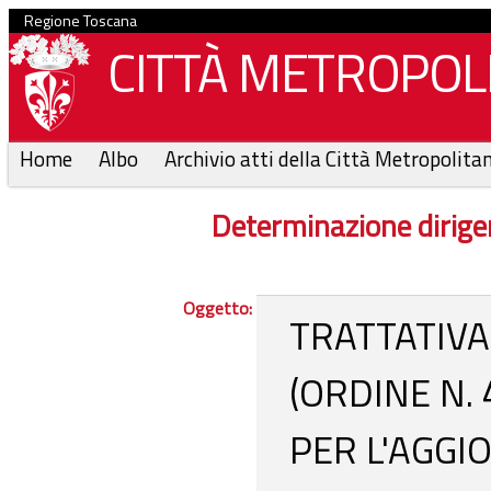
Regione Toscana
CITTÀ METROPOLI
Home
Albo
Archivio atti della Città Metropolita
Determinazione dirige
Oggetto:
TRATTATIVA
(ORDINE N.
PER L'AGG