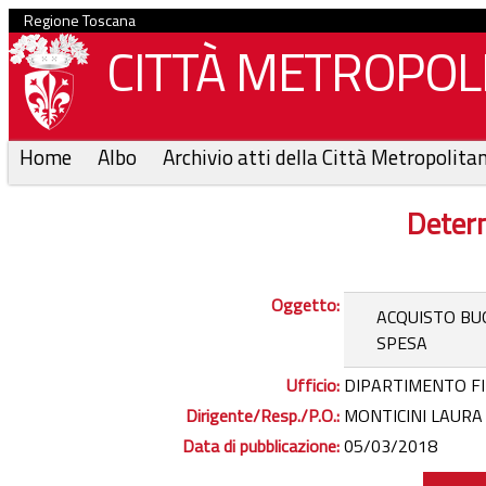
Regione Toscana
CITTÀ METROPOLI
Home
Albo
Archivio atti della Città Metropolita
Determ
Oggetto:
ACQUISTO BUO
SPESA
Ufficio:
DIPARTIMENTO FI
Dirigente/Resp./P.O.:
MONTICINI LAURA
Data di pubblicazione:
05/03/2018