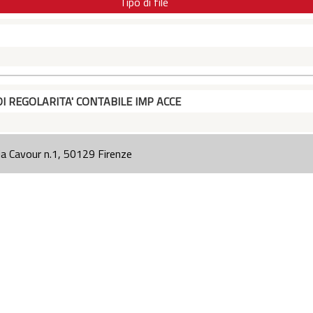
Tipo di file
DI REGOLARITA' CONTABILE IMP ACCE
ia Cavour n.1, 50129 Firenze