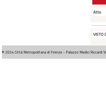
Atto
VISTO 
© 2024 Città Metropolitana di Firenze - Palazzo Medici Riccardi V