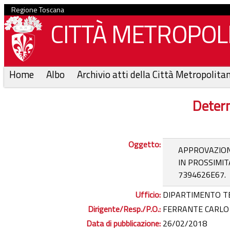
Regione Toscana
CITTÀ METROPOLI
Home
Albo
Archivio atti della Città Metropolita
Determ
Oggetto:
APPROVAZIONE
IN PROSSIMIT
7394626E67.
Ufficio:
DIPARTIMENTO T
Dirigente/Resp./P.O.:
FERRANTE CARLO -
Data di pubblicazione:
26/02/2018