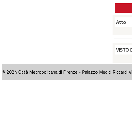
Atto
VISTO 
© 2024 Città Metropolitana di Firenze - Palazzo Medici Riccardi V