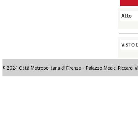
Atto
VISTO 
© 2024 Città Metropolitana di Firenze - Palazzo Medici Riccardi V