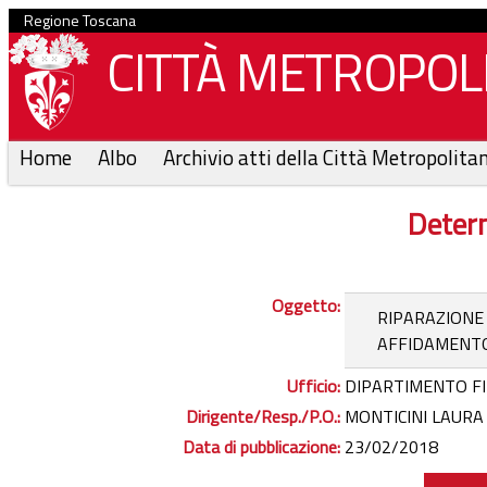
Regione Toscana
CITTÀ METROPOLI
Home
Albo
Archivio atti della Città Metropolita
Determ
Oggetto:
RIPARAZIONE 
AFFIDAMENTO 
Ufficio:
DIPARTIMENTO FI
Dirigente/Resp./P.O.:
MONTICINI LAURA
Data di pubblicazione:
23/02/2018