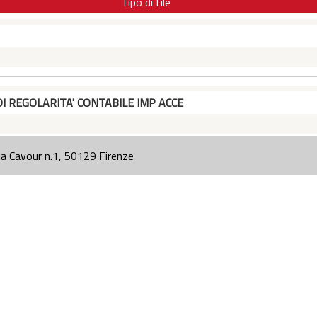
Tipo di file
DI REGOLARITA' CONTABILE IMP ACCE
ia Cavour n.1, 50129 Firenze