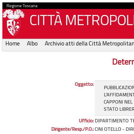
Regione Toscana
CITTÀ METROPOLI
Home
Albo
Archivio atti della Città Metropolita
Determ
Oggetto:
PUBBLICAZIO
L'AFFIDAMENT
CAPPONI NEL 
STATO LIBRER
Ufficio:
DIPARTIMENTO T
Dirigente/Resp./P.O.:
CINI OTELLO - DI