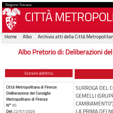
Regione Toscana
CITTÀ METROPOLI
Home
Albo
Archivio atti della Città Metropolita
Albo Pretorio di:
Deliberazioni de
Estremi dell'Atto
Città Metropolitana di Firenze
SURROGA DEL C
Deliberazione del Consiglio
GEMELLI (GRUPP
Metropolitano di Firenze
CAMBIAMENTO", 
N°
95
LA PRIMA DEI N
Del:
22/07/2026